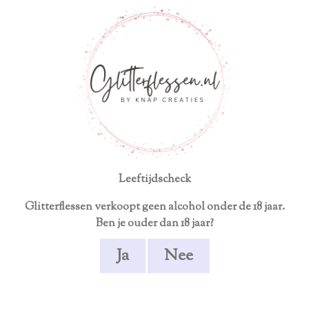
Neem contact op voor een persoonlijk product
Ga
direct
naar
de
hoofdinhoud
GLAS
Leeftijdscheck
Glittergl
Glittergl
Glittergl
Glittergl
Glitterflessen verkoopt geen alcohol onder de 18 jaar.
azen 1
azen
azen
azen
Ben je ouder dan 18 jaar?
kleur
Hartjes
Regenbo
Roze
og
€ 8,95
€ 19,90
€ 19,90
Ja
Nee
€ 19,90