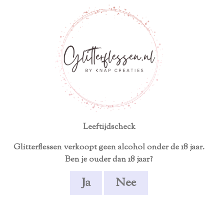
ersoonlijk product
Écht uniek en handgemaakt
TEN
ALCOHOLVRIJ
GESCHENKEN
STE
Leeftijdscheck
Glitterflessen verkoopt geen alcohol onder de 18 jaar.
Ben je ouder dan 18 jaar?
Ja
Nee
Glittergl