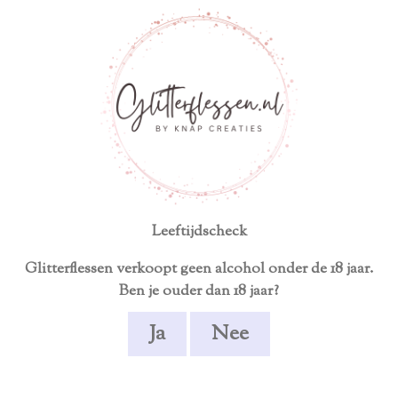
ersoonlijk product
Écht uniek en handgemaakt
TEN
ALCOHOLVRIJ
GESCHENKEN
STE
Leeftijdscheck
Glitterflessen verkoopt geen alcohol onder de 18 jaar.
Ben je ouder dan 18 jaar?
Ja
Nee
Pasen