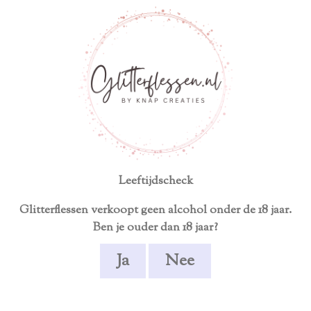
ersoonlijk product
Écht uniek en handgemaakt
TEN
ALCOHOLVRIJ
GESCHENKEN
STE
Leeftijdscheck
Glitterflessen verkoopt geen alcohol onder de 18 jaar.
JN
Ben je ouder dan 18 jaar?
Ja
Nee
Alcoholvrij