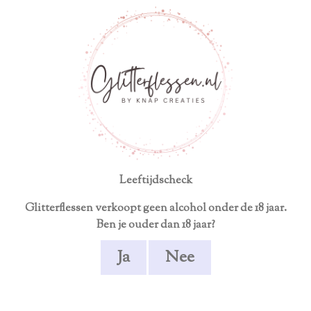
Neem contact op voor een persoonlijk product
Ga
direct
naar
de
hoofdinhoud
Karaf met
bijpassende
glazen
Lichtroze
Leeftijdscheck
Glitterflessen verkoopt geen alcohol onder de 18 jaar.
€ 34,95
Ben je ouder dan 18 jaar?
In
Ja
Nee
winkelwagen