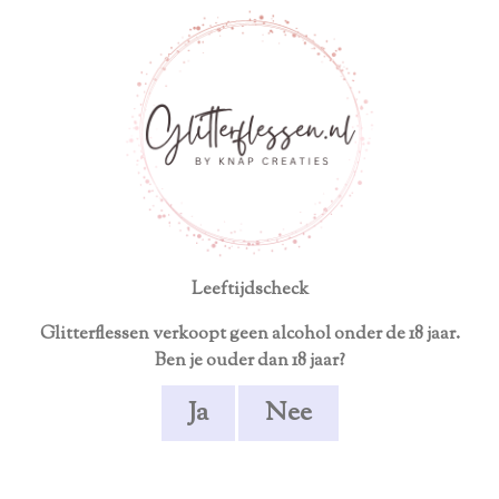
Neem contact op voor een persoonlijk product
Ga
direct
naar
de
hoofdinhoud
Kerst
Glitterglazen |
Waxinelichthou
der | Rood
Leeftijdscheck
Glitterflessen verkoopt geen alcohol onder de 18 jaar.
€ 19,90
Ben je ouder dan 18 jaar?
Ja
Nee
Uitverkocht