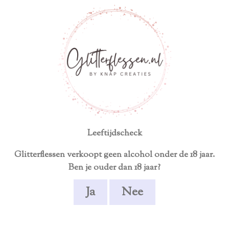
ersoonlijk product
Écht uniek en handgemaakt
TEN
ALCOHOLVRIJ
GESCHENKEN
STE
Leeftijdscheck
Glitterflessen verkoopt geen alcohol onder de 18 jaar.
Ben je ouder dan 18 jaar?
Ja
Nee
Filipetti 