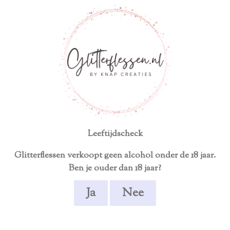
ersoonlijk product
Écht uniek en handgemaakt
TEN
ALCOHOLVRIJ
GESCHENKEN
STE
Leeftijdscheck
Glitterflessen verkoopt geen alcohol onder de 18 jaar.
Ben je ouder dan 18 jaar?
Ja
Nee
Filipetti 