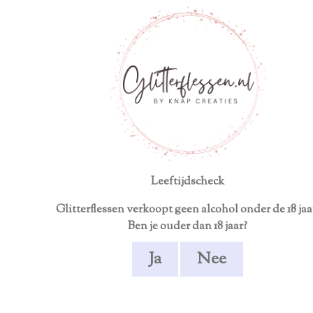
Neem contact op voor een persoonlijk product
Ga
direct
naar
de
hoofdinhoud
Beemster
Blond | Bier |
Vaderdag
Vaderdag
Leeftijdscheck
Glitterflessen verkoopt geen alcohol onder de 18 jaa
€ 24,15
Ben je ouder dan 18 jaar?
Ja
Nee
In
winkelwagen